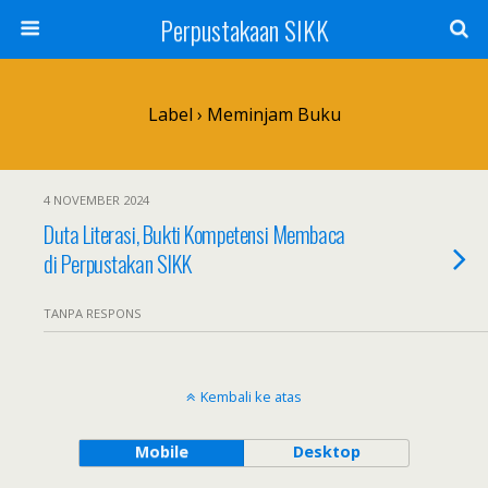
Perpustakaan SIKK
Label › Meminjam Buku
4 NOVEMBER 2024
Duta Literasi, Bukti Kompetensi Membaca
di Perpustakan SIKK
TANPA RESPONS
Kembali ke atas
Mobile
Desktop